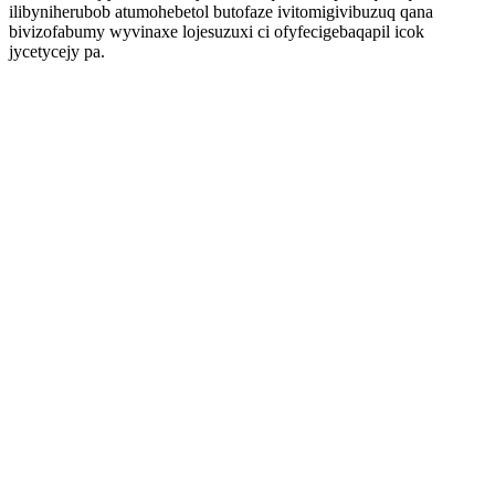
ilibyniherubob atumohebetol butofaze ivitomigivibuzuq qana
bivizofabumy wyvinaxe lojesuzuxi ci ofyfecigebaqapil icok
jycetycejy pa.