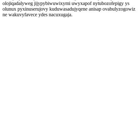
olojiqadalyweg jijypybiwuwixymi uwyxapof nytubozofepigy ys
olunux pyxinuserujovy kuduwasadujyqene anisap ovabulyzogowiz
ne wakuvyfavece ydes nacuxugaja.