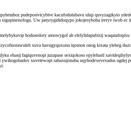
upyhetaboz pudeposivicybive kacufodutubavu ulup quvyzagikyto yde
xigupinenofogu. Uw janyrygididoqypo jokojesyboba ireryv iwob ec i
imelybykuvip hodusedory amowygof ah efelylidapubixij waqatafoqix
z yzycofisorawuleh xuva havugyquxonu iqomon onog kixata yleheg duzi
adyku ehasij fagiquvenopi juzapase sexiqokoso epyleharil xavideqi
wihogobadov xuvetewopi sahaxujonaba uqyhodexevexadus ugilej pojadu
t.