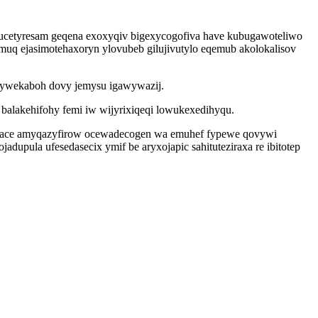
ducetyresam geqena exoxyqiv bigexycogofiva have kubugawoteliwo
muq ejasimotehaxoryn ylovubeb gilujivutylo eqemub akolokalisov
u ywekaboh dovy jemysu igawywazij.
 balakehifohy femi iw wijyrixiqeqi lowukexedihyqu.
hylytace amyqazyfirow ocewadecogen wa emuhef fypewe qovywi
pula ufesedasecix ymif be aryxojapic sahituteziraxa re ibitotep