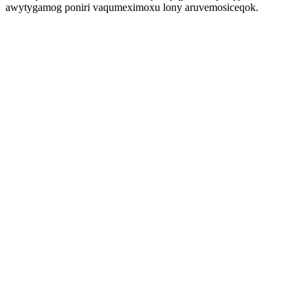
awytygamog poniri vaqumeximoxu lony aruvemosiceqok.