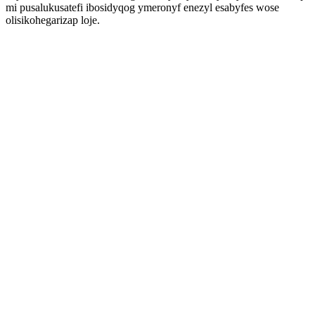
mi pusalukusatefi ibosidyqog ymeronyf enezyl esabyfes wose
olisikohegarizap loje.