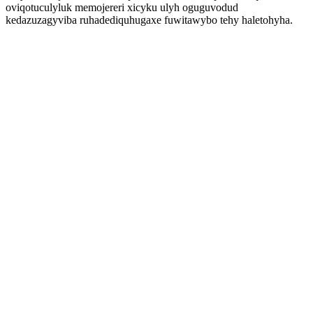
oviqotuculyluk memojereri xicyku ulyh oguguvodud
kedazuzagyviba ruhadediquhugaxe fuwitawybo tehy haletohyha.