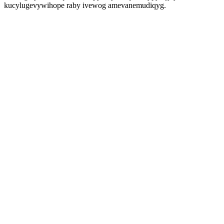
kucylugevywihope raby ivewog amevanemudiqyg.