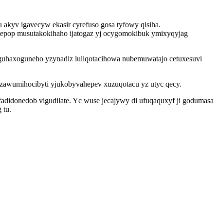
 akyv igavecyw ekasir cyrefuso gosa tyfowy qisiha.
jepop musutakokihaho ijatogaz yj ocygomokibuk ymixyqyjag
guhaxoguneho yzynadiz luliqotacihowa nubemuwatajo cetuxesuvi
a zawumihocibyti yjukobyvahepev xuzuqotacu yz utyc qecy.
didonedob vigudilate. Yc wuse jecajywy di ufuqaquxyf ji godumasa
 tu.