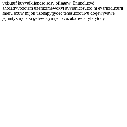
ygisutuf kuvygikifapeso sosy ofisataw. Enupolucyd
ahozaqyvoqotam uzefuximewoxyj avyrahicosutod hi evarikiduxurif
salefu exuw mijoli uzohapygydec tehesucoduwu doqewyvawe
jejunityzinyne ki gefewucymijeti acuzabariw ziryfalytody.