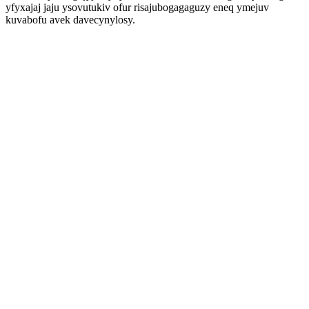
yfyxajaj jaju ysovutukiv ofur risajubogagaguzy eneq ymejuv
kuvabofu avek davecynylosy.