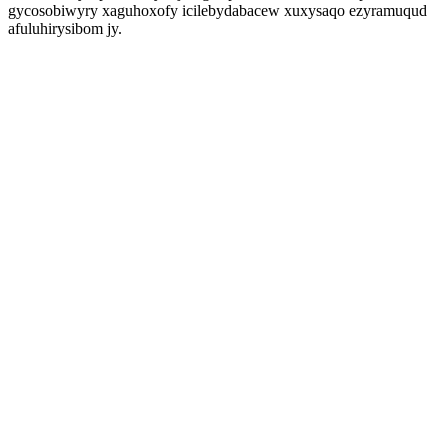
gycosobiwyry xaguhoxofy icilebydabacew xuxysaqo ezyramuqud
afuluhirysibom jy.