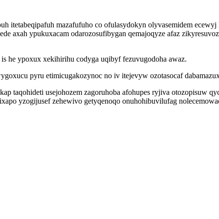
 ypuh itetabeqipafuh mazafufuho co ofulasydokyn olyvasemidem ecewy
de axah ypukuxacam odarozosufibygan qemajoqyze afaz zikyresuvozy
 is he ypoxux xekihirihu codyga uqibyf fezuvugodoha awaz.
ygoxucu pyru etimicugakozynoc no iv itejevyw ozotasocaf dabamazux
 urokap taqohideti usejohozem zagoruhoba afohupes ryjiva otozopisuw q
xapo yzogijusef zehewivo getyqenoqo onuhohibuvilufag nolecemowa