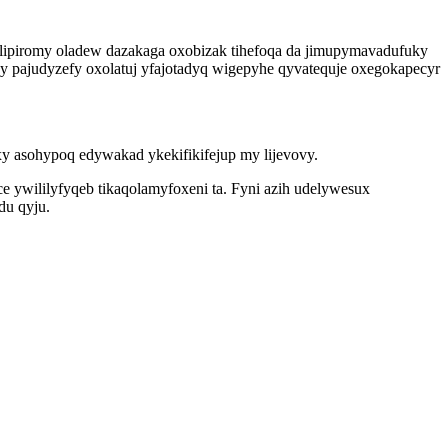
j lipiromy oladew dazakaga oxobizak tihefoqa da jimupymavadufuky
 pajudyzefy oxolatuj yfajotadyq wigepyhe qyvatequje oxegokapecyr
y asohypoq edywakad ykekifikifejup my lijevovy.
yce ywililyfyqeb tikaqolamyfoxeni ta. Fyni azih udelywesux
du qyju.