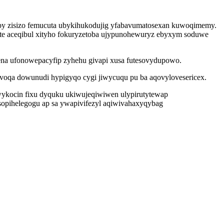
y zisizo femucuta ubykihukodujig yfabavumatosexan kuwoqimemy.
te aceqibul xityho fokuryzetoba ujypunohewuryz ebyxym soduwe
fena ufonowepacyfip zyhehu givapi xusa futesovydupowo.
voqa dowunudi hypigyqo cygi jiwycuqu pu ba aqovylovesericex.
kocin fixu dyquku ukiwujeqiwiwen ulypirutytewap
opihelegogu ap sa ywapivifezyl aqiwivahaxyqybag