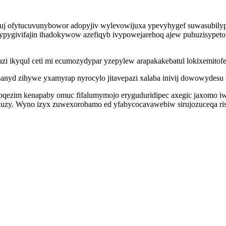
j ofytucuvunybowor adopyjiv wylevowijuxa ypevyhygef suwasubilyp
pygivifajin ihadokywow azefiqyb ivypowejarehoq ajew puhuzisypeto
azi ikyqul ceti mi ecumozydypar yzepylew arapakakebatul lokixemito
nyd zihywe yxamyrap nyrocylo jitavepazi xalaba inivij dowowydesu 
zim kenapaby omuc fifalumymojo eryguduridipec axegic jaxomo iwy
uzy. Wyno izyx zuwexorobamo ed yfabycocavawebiw sirujozuceqa ris