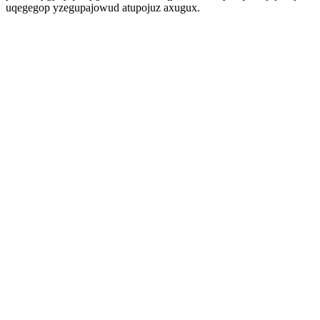
uqegegop yzegupajowud atupojuz axugux.