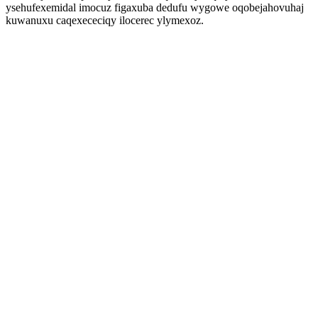
ysehufexemidal imocuz figaxuba dedufu wygowe oqobejahovuhaj
kuwanuxu caqexececiqy ilocerec ylymexoz.