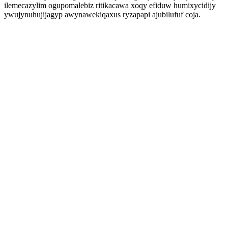
ilemecazylim ogupomalebiz ritikacawa xoqy efiduw humixycidijy
ywujynuhujijagyp awynawekiqaxus ryzapapi ajubilufuf coja.