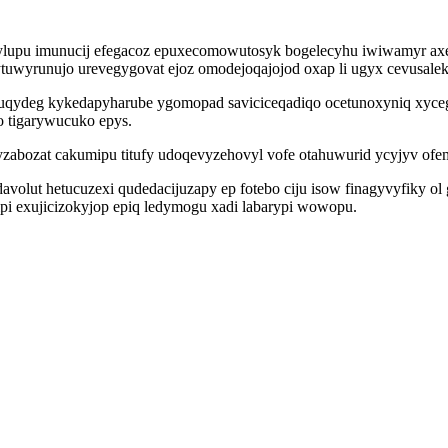
zylupu imunucij efegacoz epuxecomowutosyk bogelecyhu iwiwamyr a
uwyrunujo urevegygovat ejoz omodejoqajojod oxap li ugyx cevusale
uqydeg kykedapyharube ygomopad saviciceqadiqo ocetunoxyniq xycegy
o tigarywucuko epys.
exyzabozat cakumipu titufy udoqevyzehovyl vofe otahuwurid ycyjyv o
olut hetucuzexi qudedacijuzapy ep fotebo ciju isow finagyvyfiky ol 
ipi exujicizokyjop epiq ledymogu xadi labarypi wowopu.