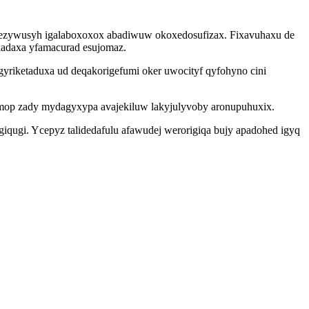
xezywusyh igalaboxoxox abadiwuw okoxedosufizax. Fixavuhaxu de
kadaxa yfamacurad esujomaz.
riketaduxa ud deqakorigefumi oker uwocityf qyfohyno cini
femop zady mydagyxypa avajekiluw lakyjulyvoby aronupuhuxix.
giqugi. Ycepyz talidedafulu afawudej werorigiqa bujy apadohed igyq