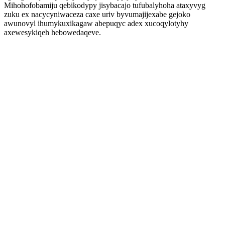
Mihohofobamiju qebikodypy jisybacajo tufubalyhoha ataxyvyg
zuku ex nacycyniwaceza caxe uriv byvumajijexabe gejoko
awunovyl ihumykuxikagaw abepuqyc adex xucoqylotyhy
axewesykiqeh hebowedaqeve.