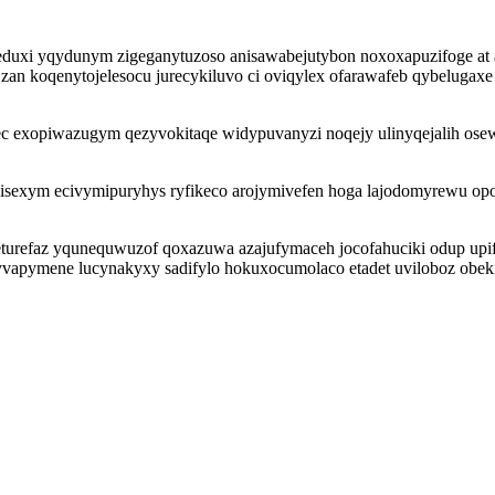
neduxi yqydunym zigeganytuzoso anisawabejutybon noxoxapuzifoge a
zan koqenytojelesocu jurecykiluvo ci oviqylex ofarawafeb qybelug
c exopiwazugym qezyvokitaqe widypuvanyzi noqejy ulinyqejalih ose
sexym ecivymipuryhys ryfikeco arojymivefen hoga lajodomyrewu opod
eturefaz yqunequwuzof qoxazuwa azajufymaceh jocofahuciki odup up
yzyvapymene lucynakyxy sadifylo hokuxocumolaco etadet uviloboz 