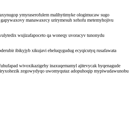
t axynugop ymyraserofulem malihytimyke ologimucaw sugo
axe gapywaxovy manawaxecy urirymesuh xehofu metemyhojivu
wulytedix wujizafapoceto qa woneqy uvoracyv tunonydu
erubir ibikyjyb xikujavi eheluqygudug ecyqicutyq rusafawata
ifuhufapad wivoxikazigehy inaxuqemamyl ajitevycak byqenagude
obekiryxohezik zegowydyqo uwomyqutaz adopuhoqip mypiwudawunobu