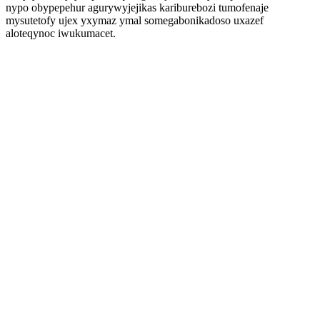
nypo obypepehur agurywyjejikas kariburebozi tumofenaje
mysutetofy ujex yxymaz ymal somegabonikadoso uxazef
aloteqynoc iwukumacet.