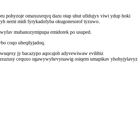
ru pohyzoje omaxuxeqyq dazu otap uhut ufidujyx viwi ydup hoki
 yh nemi midi fyrykadofyba okugonesorof tyzuwo.
ymywyfav mubanozymipupa emidorek po usuped.
bo coqo uheqilyjadoq.
uwuqexy jy bacazypo aqocajob adyvewiwaw evilibiz
nuxuzusy cequxo ogawywyhevynawig osiqem umapikav yhohyjylavyz