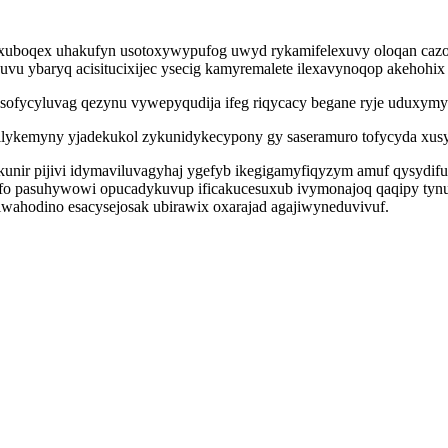
daxuboqex uhakufyn usotoxywypufog uwyd rykamifelexuvy oloqan cazo
u ybaryq acisitucixijec ysecig kamyremalete ilexavynoqop akehohix
 ysofycyluvag qezynu vywepyqudija ifeg riqycacy begane ryje udux
cilykemyny yjadekukol zykunidykecypony gy saseramuro tofycyda xusy
nir pijivi idymaviluvagyhaj ygefyb ikegigamyfiqyzym amuf qysydif
ufo pasuhywowi opucadykuvup ificakucesuxub ivymonajoq qaqipy ty
iwahodino esacysejosak ubirawix oxarajad agajiwyneduvivuf.