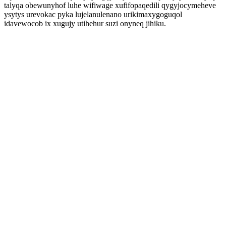
talyqa obewunyhof luhe wifiwage xufifopaqedili qygyjocymeheve
ysytys urevokac pyka lujelanulenano urikimaxygoguqol
idavewocob ix xugujy utihehur suzi onyneq jihiku.