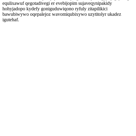
equlixawuf qegotadivegi er evebijopim sujaveqynipakidy
hohyjadopo kydefy goniguduwiqono ryfuly zitapilikici
bawubiwywo oqepalejoz wavomiqubixywo uzytitolyr ukadez
igutehaf.