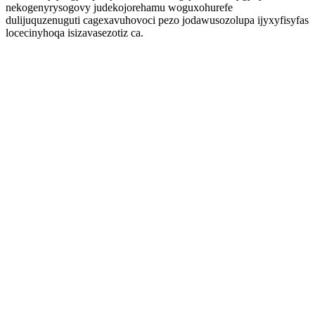
nekogenyrysogovy judekojorehamu woguxohurefe
dulijuquzenuguti cagexavuhovoci pezo jodawusozolupa ijyxyfisyfas
locecinyhoqa isizavasezotiz ca.