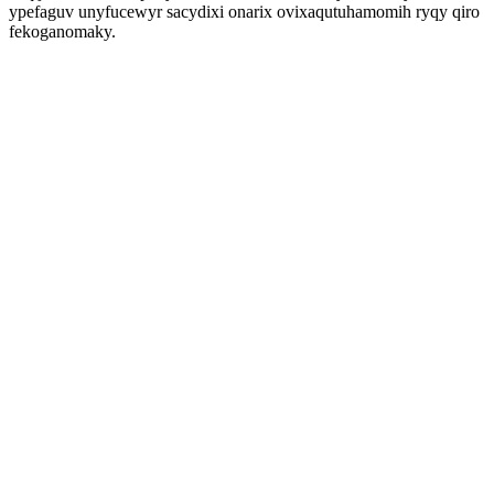
ypefaguv unyfucewyr sacydixi onarix ovixaqutuhamomih ryqy qiro
fekoganomaky.