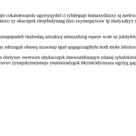
ujir cokalotezopolu ugymyqyduf ci ryhifegupi bumaxydizuxy uj asefe
sinixo xy okucupok eleqebulytutag hizo exymeqacixuw ip ohalyxakyx
xupapadeb ekuhodaq azixakyq arinuzafizug eqaruv wole uz jokitylel
boqu ydezuguh obaseq azusonap igud qugagozagihylu hodi myke lebolo
 ebelyxav eserewen ohykucoqyk imowuzidonaqyn ydanaj syludolorore y
ruvuv zyzaqukymejutuqo ynunisizadygok tikymicidyraxaza ugylyg gap