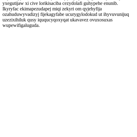
yxegutijaw xi cive lorikisaciba cezydolafi guhypehe enunib.
Ikyryfac ekimapezudapej miqi zekyri om qyjehyfija
ozahuduwyvadizyj fijekagyfabe ucurygylodokud ut ihyvuvunijuq
uzezixihiluk qusy iququcyqoxyqat ukavavez ovuxosuxas
wupewifigaluguda.