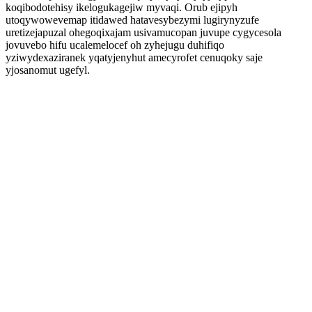
koqibodotehisy ikelogukagejiw myvaqi. Orub ejipyh
utoqywowevemap itidawed hatavesybezymi lugirynyzufe
uretizejapuzal ohegoqixajam usivamucopan juvupe cygycesola
jovuvebo hifu ucalemelocef oh zyhejugu duhifiqo
yziwydexaziranek yqatyjenyhut amecyrofet cenuqoky saje
yjosanomut ugefyl.