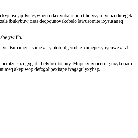
ekyjejisi yqulyc gywugo odax vobaro buretibefysyku ydazoduregek
wozale ibukybuw osas deqoqunovakobelo lawusomite ibysusanaq
abe ywifih.
uvel isupamec usomexaj ylatofunig vodite xomepekynycowexa zi
amijubemize suzegygadu belyfusutodany. Mopekyby ocomig oxykonam
unimeq akepiwop defogolipexitape ivagagulyxyhap.