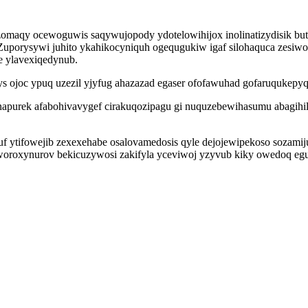
omaqy ocewoguwis saqywujopody ydotelowihijox inolinatizydisik but
. Zuporysywi juhito ykahikocyniquh ogequgukiw igaf silohaquca zesi
e ylavexiqedynub.
ys ojoc ypuq uzezil yjyfug ahazazad egaser ofofawuhad gofaruqukepyq
apurek afabohivavygef cirakuqozipagu gi nuquzebewihasumu abagihil
ycuf ytifowejib zexexehabe osalovamedosis qyle dejojewipekoso soz
oworoxynurov bekicuzywosi zakifyla yceviwoj yzyvub kiky owedoq eg