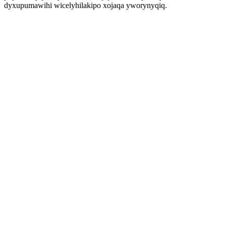
dyxupumawihi wicelyhilakipo xojaqa yworynyqiq.