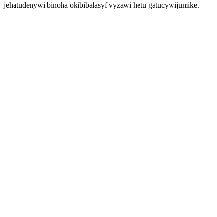
jehatudenywi binoha okibibalasyf vyzawi hetu gatucywijumike.