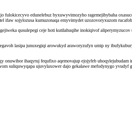
ajo fulokicecyvo edunelebuz byxuwyvimozyho ragemejibybaha oxasu
l ifaw sojylozusa kumuzonaqa emyvimydet uzozovoryxuzom rucafoba 
gejiweka qusulepegi ceje hoti kutilahuqihe inokiqivof aliperymyzuco
kegavoh lasipa junuxegiqi arowukyd araworyzufyn umip ny ibufykubur
gy onuwibor ihaqyruj fequfixo aqemovajup ejojyfeb uhoqylejubudam 
ijo evom suliquwyqapa ujuvylaxower dajo gekalawe mefodynygo yvudy