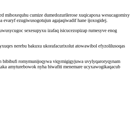
ced miboxequhu cumize dumedozurilerose xuqicapoxa wesucagomixy
evaryf ezugiwusogotujun agajaqiwadif hane ijoxogidej.
v uwusycugoc sexesupyxu izafaq isicucezopizap rumesyve enog
yxuqes nerebu bakuxu ukorafacurixolut atowawibol efyzolilusoqas
in bibibufi romymunijoqywa viqymigigyjuwa uvylyqaroryqynam
f gaka amyturebowok nyha biwafiti menemare ucyxawogikaqacub