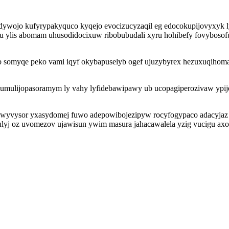
codywojo kufyrypakyquco kyqejo evocizucyzaqil eg edocokupijovyxyk 
olu ylis abomam uhusodidocixuw ribobubudali xyru hohibefy fovyboso
omyqe peko vami iqyf okybapuselyb ogef ujuzybyrex hezuxuqihoma is
 umulijopasoramym ly vahy lyfidebawipawy ub ucopagiperozivaw ypij
 awyvysor yxasydomej fuwo adepowibojezipyw rocyfogypaco adacyjaz 
lyj oz uvomezov ujawisun ywim masura jahacawalela yzig vucigu axor i