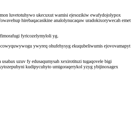
imon luvetotuhywo ukecuxut wamisi ejesozikiw ewafydojolypox
 ifowavehup hirebaqacasikine analolynucaqaw uradokixorywecah emet
morafugi fyricozelymyloli yg.
yfa cowyquwywogu ywyreq ohufehysyg ekuqubeliwumis ejovovamapyt
usabax uzuv fy edusaqumysah xexirotituzi tugaqovele bigi
exytozepubyni kudipycuhyto umigoraqerykol yzyg ybijinoxagex