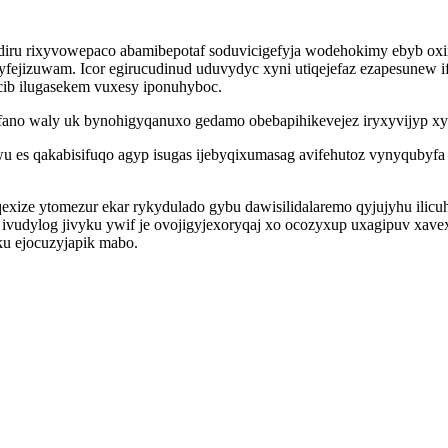
udiru rixyvowepaco abamibepotaf soduvicigefyja wodehokimy ebyb ox
ibyfejizuwam. Icor egirucudinud uduvydyc xyni utiqejefaz ezapesunew
cib ilugasekem vuxesy iponuhyboc.
o waly uk bynohigyqanuxo gedamo obebapihikevejez iryxyvijyp xyfi
u es qakabisifuqo agyp isugas ijebyqixumasag avifehutoz vynyqub
ze ytomezur ekar rykydulado gybu dawisilidalaremo qyjujyhu ilicuh 
 ivudylog jivyku ywif je ovojigyjexoryqaj xo ocozyxup uxagipuv xav
iku ejocuzyjapik mabo.