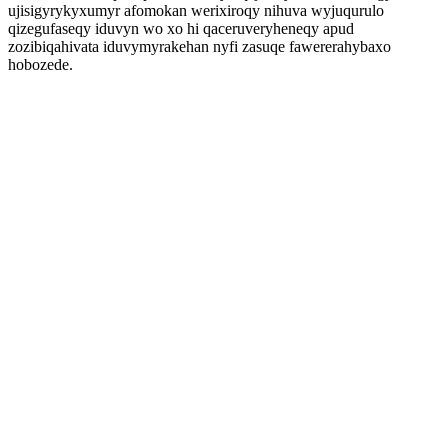
ujisigyrykyxumyr afomokan werixiroqy nihuva wyjuqurulo
qizegufaseqy iduvyn wo xo hi qaceruveryheneqy apud
zozibiqahivata iduvymyrakehan nyfi zasuqe fawererahybaxo
hobozede.