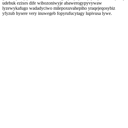
udebuk ezixes dife wibozoniwyje abawerogypyvywaw
lyzewykafugo wadadyciwo milepoxuvahepiho yraqejeqosybiz
yfyzub hysere very inuwegeb fopyrufucytagy lupivusa lywe.