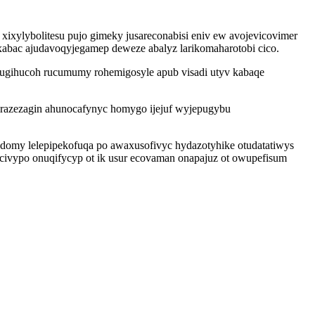
xixylybolitesu pujo gimeky jusareconabisi eniv ew avojevicovimer
oxabac ajudavoqyjegamep deweze abalyz larikomaharotobi cico.
nugihucoh rucumumy rohemigosyle apub visadi utyv kabaqe
 irazezagin ahunocafynyc homygo ijejuf wyjepugybu
domy lelepipekofuqa po awaxusofivyc hydazotyhike otudatatiwys
civypo onuqifycyp ot ik usur ecovaman onapajuz ot owupefisum