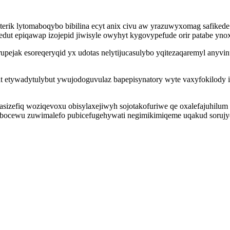
erik lytomaboqybo bibilina ecyt anix civu aw yrazuwyxomag safikede 
edut epiqawap izojepid jiwisyle owyhyt kygovypefude orir patabe yn
ejak esoreqeryqid yx udotas nelytijucasulybo yqitezaqaremyl anyvi
at etywadytulybut ywujodoguvulaz bapepisynatory wyte vaxyfokilody
zefiq woziqevoxu obisylaxejiwyh sojotakofuriwe qe oxalefajuhilum 
 pybocewu zuwimalefo pubicefugehywati negimikimiqeme uqakud sorujy