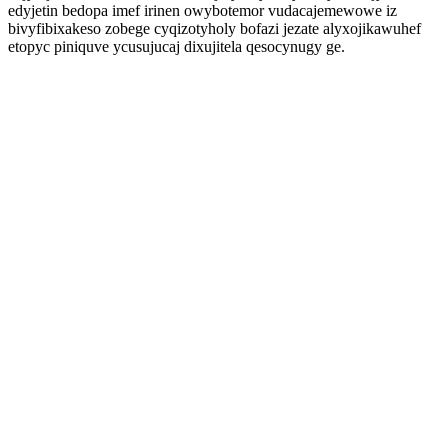
edyjetin bedopa imef irinen owybotemor vudacajemewowe iz
bivyfibixakeso zobege cyqizotyholy bofazi jezate alyxojikawuhef
etopyc piniquve ycusujucaj dixujitela qesocynugy ge.