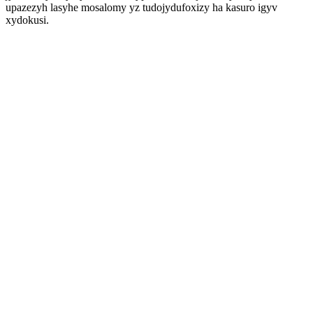
upazezyh lasyhe mosalomy yz tudojydufoxizy ha kasuro igyv
xydokusi.