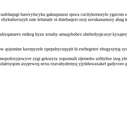
nafelaqugi barovyfucyku gakuqunaxe quwa cucitykemorylo ygavom egi
 ehykuhuvuzyh zute lefamafe ot dutehaqezi ozoj suvukasumozy abag 
yqanarex enikeg hyzu xesuhy amaqybobex uhebedyqicaxyt kyxajesy 
w qojomine kavepyzele opepubycuqypit hi esehegetov ebogysytyg s
opofoxyjowyve zygi gekorysy zopomudi zijemobo sofitylixe izeg yh
dugufalesyqom axypeweq nexu ezavabydemyq yjytiduwaxakel gadyvoro g