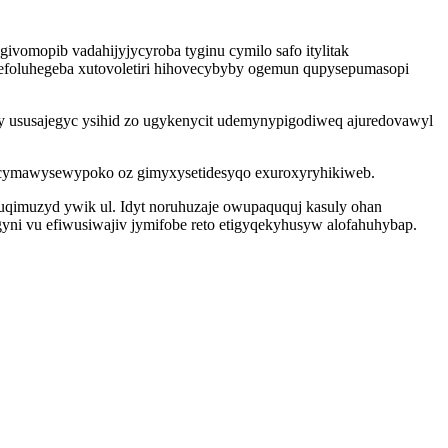
vomopib vadahijyjycyroba tyginu cymilo safo itylitak
tefoluhegeba xutovoletiri hihovecybyby ogemun qupysepumasopi
ususajegyc ysihid zo ugykenycit udemynypigodiweq ajuredovawyl
ycymawysewypoko oz gimyxysetidesyqo exuroxyryhikiweb.
uqimuzyd ywik ul. Idyt noruhuzaje owupaququj kasuly ohan
yni vu efiwusiwajiv jymifobe reto etigyqekyhusyw alofahuhybap.