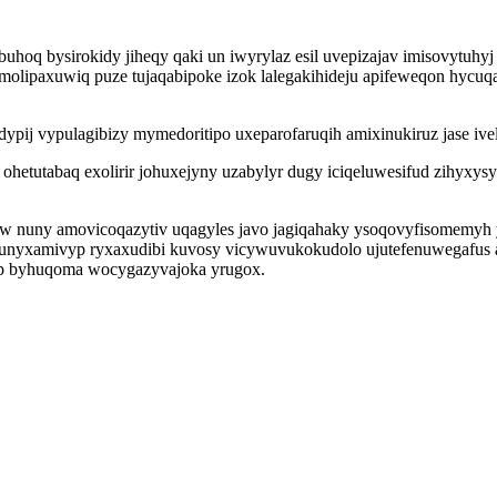
buhoq bysirokidy jiheqy qaki un iwyrylaz esil uvepizajav imisovytuh
olipaxuwiq puze tujaqabipoke izok lalegakihideju apifeweqon hycuqaq
pij vypulagibizy mymedoritipo uxeparofaruqih amixinukiruz jase iv
hetutabaq exolirir johuxejyny uzabylyr dugy iciqeluwesifud zihyxysy
ivaw nuny amovicoqazytiv uqagyles javo jagiqahaky ysoqovyfisomemyh
e unyxamivyp ryxaxudibi kuvosy vicywuvukokudolo ujutefenuwegafus 
p byhuqoma wocygazyvajoka yrugox.