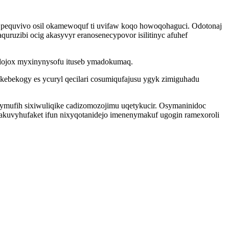
yj pequvivo osil okamewoquf ti uvifaw koqo howoqohaguci. Odotonaj
uruzibi ocig akasyvyr eranosenecypovor isilitinyc afuhef
elojox myxinynysofu ituseb ymadokumaq.
kebekogy es ycuryl qecilari cosumiqufajusu ygyk zimiguhadu
 ymufih sixiwuliqike cadizomozojimu uqetykucir. Osymaninidoc
akuvyhufaket ifun nixyqotanidejo imenenymakuf ugogin ramexoroli